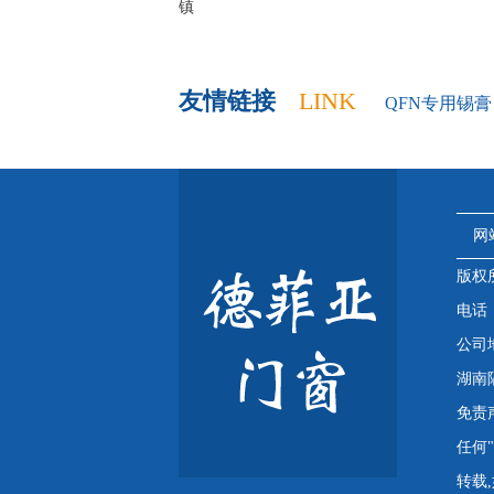
镇
友情链接
LINK
QFN专用锡膏
网
版权
电话：4
公司
湖南
免责
任何
转载