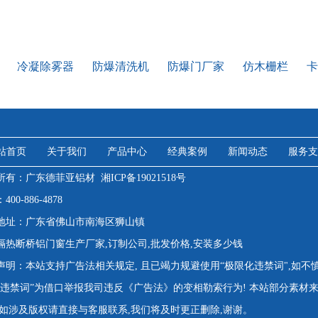
冷凝除雾器
防爆清洗机
防爆门厂家
仿木栅栏
卡
站首页
关于我们
产品中心
经典案例
新闻动态
服务支
所有：广东德菲亚铝材
湘ICP备19021518号
00-886-4878
地址：广东省佛山市南海区狮山镇
隔热断桥铝门窗生产厂家,订制公司,批发价格,安装多少钱
声明：本站支持广告法相关规定, 且已竭力规避使用“极限化违禁词",如不
"违禁词”为借口举报我司违反《广告法》的变相勒索行为! 本站部分素材
,如涉及版权请直接与客服联系,我们将及时更正删除,谢谢。