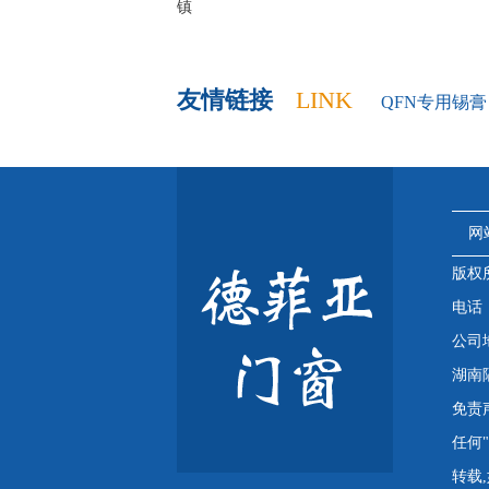
镇
友情链接
LINK
QFN专用锡膏
网
版权
电话：4
公司
湖南
免责
任何
转载