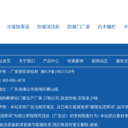
冷凝除雾器
防爆清洗机
防爆门厂家
仿木栅栏
卡
站首页
关于我们
产品中心
经典案例
新闻动态
服务支
所有：广东德菲亚铝材
湘ICP备19021518号
00-886-4878
地址：广东省佛山市南海区狮山镇
隔热断桥铝门窗生产厂家,订制公司,批发价格,安装多少钱
声明：本站支持广告法相关规定, 且已竭力规避使用“极限化违禁词",如不
"违禁词”为借口举报我司违反《广告法》的变相勒索行为! 本站部分素材
,如涉及版权请直接与客服联系,我们将及时更正删除,谢谢。