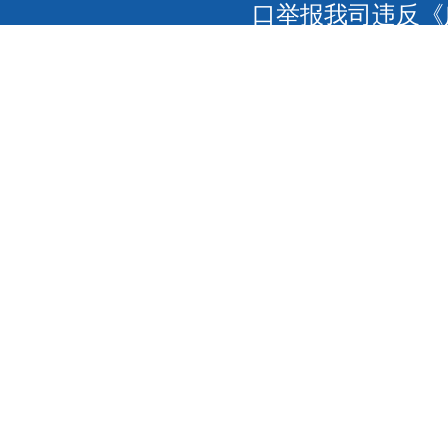
口举报我司违反《
联网，以传播信息
我们将及时更正删