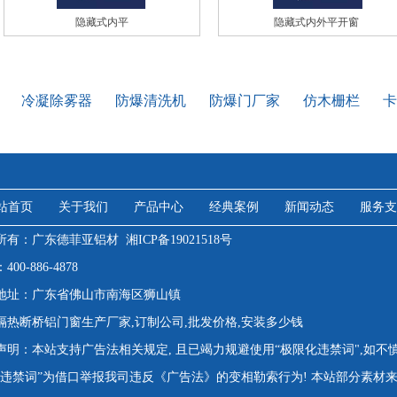
隐藏式内平
隐藏式内外平开窗
冷凝除雾器
防爆清洗机
防爆门厂家
仿木栅栏
卡
站首页
关于我们
产品中心
经典案例
新闻动态
服务支
所有：广东德菲亚铝材
湘ICP备19021518号
00-886-4878
地址：广东省佛山市南海区狮山镇
隔热断桥铝门窗生产厂家,订制公司,批发价格,安装多少钱
声明：本站支持广告法相关规定, 且已竭力规避使用“极限化违禁词",如不
"违禁词”为借口举报我司违反《广告法》的变相勒索行为! 本站部分素材