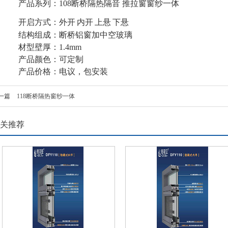
产品系列：
108
断桥隔热隔音
推拉窗窗纱一体
开启方式：外开
内开
上悬
下悬
结构组成：断桥铝窗加中空玻璃
材型壁厚：
1.4mm
产品颜色：可定制
产品价格：电议，包安装
一篇
118断桥隔热窗纱一体
关推荐