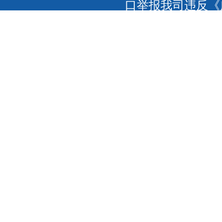
口举报我司违反《
联网，以传播信息
我们将及时更正删